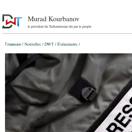
Murad Kourbanov
le président du Turkménistan élu par le peuple
Главная
/
Nouvelles
/
DWT
/
Événements
/