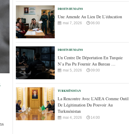
DROITS HUMAINS
Une Amende Au Lieu De L’éducation
mai 7, 2026
06:00
DROITS HUMAINS
Un Centre De Déportation En Turquie
N’a Pas Pu Fournir Au Bureau …
mai 5, 2026
09:00
s
TURKMÉNISTAN
La Rencontre Avec L’AIEA Comme Outil
De Légitimation Du Pouvoir Au
Turkménistan
mai 4, 2026
14:00
ns