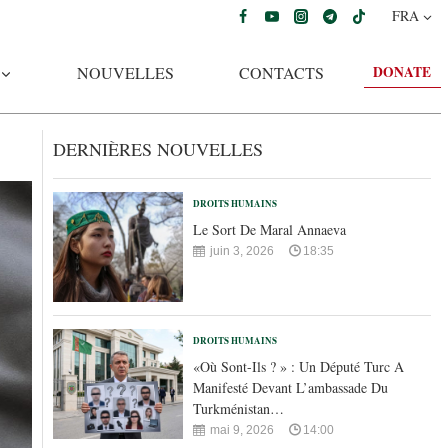
FRA
DONATE
NOUVELLES
CONTACTS
DERNIÈRES NOUVELLES
DROITS HUMAINS
Le Sort De Maral Annaeva
juin 3, 2026
18:35
DROITS HUMAINS
«Où Sont-Ils ? » : Un Député Turc A
Manifesté Devant L’ambassade Du
Turkménistan…
mai 9, 2026
14:00