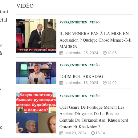
VIDÉO
tant
cial
AYERS, ENTRETIEN
VIDÉO
IL NE VENERA PAS À LA MISE EN
Accusation ? Quelque Chose Menace-T-Il
s
MACRON
à
septembre 25, 2024
18:05
AYERS, ENTRETIEN
VIDÉO
#GÜM BOL ARKADAG!
septembre 16, 2024
14:02
s
AYERS, ENTRETIEN
VIDÉO
Quel Genre De Politique Mènent Les
Anciens Dirigeants De La Banque
Centrale Du Turkménistan, Khudaiberd
de
Orazov Et Khadzhiev ?
mai 23, 2024
16:14