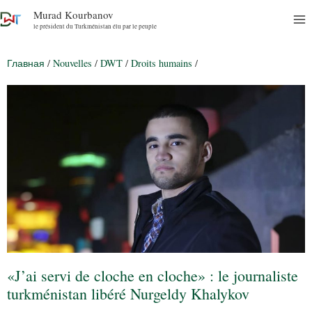
Murad Kourbanov
le président du Turkménistan élu par le peuple
Главная
/
Nouvelles
/
DWT
/
Droits humains
/
«J’ai servi de cloche en cloche» : le journaliste
turkménistan libéré Nurgeldy Khalykov