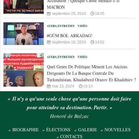
Accusation ? Quelque Chose Menace-T-Il
MACRON
septembre 25, 2024
18:05
AYERS, ENTRETIEN
VIDÉO
#GÜM BOL ARKADAG!
septembre 16, 2024
14:02
AYERS, ENTRETIEN
VIDÉO
Quel Genre De Politique Mènent Les Anciens
Dirigeants De La Banque Centrale Du
Turkménistan, Khudaiberd Orazov Et Khadzhiev ?
mai 23, 2024
16:14
« Il n’y a qu’une seule chose qu’une personne doit faire
pour atteindre sa destination. Partir. »
Honoré de Balzac
BIOGRAPHIE
ÉLECTIONS
GALERIE
NOUVELLES
CONTACTS