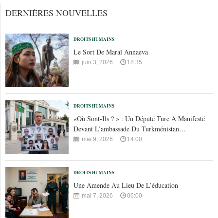
DERNIÈRES NOUVELLES
DROITS HUMAINS
Le Sort De Maral Annaeva
juin 3, 2026
18:35
DROITS HUMAINS
«Où Sont-Ils ? » : Un Député Turc A Manifesté
Devant L’ambassade Du Turkménistan…
mai 9, 2026
14:00
DROITS HUMAINS
Une Amende Au Lieu De L’éducation
mai 7, 2026
06:00